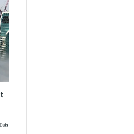
t
 Duis